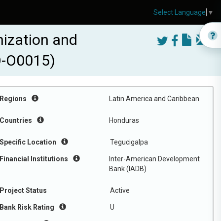
Select Language
▼
nization and
HO-O0015)
Regions
Latin America and Caribbean
Countries
Honduras
Specific Location
Tegucigalpa
Financial Institutions
Inter-American Development
Bank (IADB)
Project Status
Active
Bank Risk Rating
U