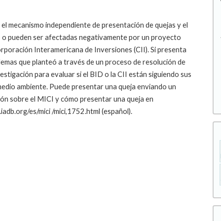
 el mecanismo independiente de presentación de quejas y el
o o pueden ser afectadas negativamente por un proyecto
rporación Interamericana de Inversiones (CII). Si presenta
blemas que planteó a través de un proceso de resolución de
stigación para evaluar si el BID o la CII están siguiendo sus
l medio ambiente. Puede presentar una queja enviando un
ón sobre el MICI y cómo presentar una queja en
iadb.org/es/mici /mici,1752.html (español).