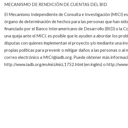
MECANISMO DE RENDICIÓN DE CUENTAS DEL BID
El Mecanismo Independiente de Consulta e Investigación (MICI) es
órgano de determinación de hechos para las personas que han sid
financiado por el Banco Interamericano de Desarrollo (BID) o la Co
una queja ante el MICI, es posible que le ayuden a abordar los pro
disputas con quienes implementan el proyecto y/o mediante una inve
propias políticas para prevenir o mitigar daños a las personas o a
correo electrónico a MICI@iadb.org. Puede obtener más informaci
http://www.iadb.org/en/mici/mici,1752.html (en inglés) o http://www.