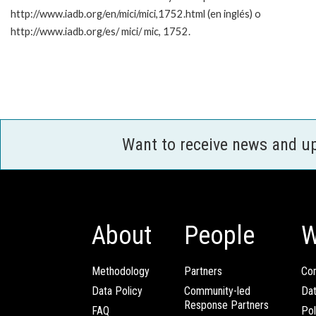
http://www.iadb.org/en/mici/mici,1752.html (en inglés) o
http://www.iadb.org/es/ mici/ mic, 1752.
Want to receive news and u
About
People
W
Methodology
Partners
Com
Data Policy
Community-led
Da
Response Partners
FAQ
Pol